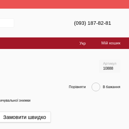
е Україна!
(093) 187-82-81
Мій кошик
Укр
Артикул
10888
Порівняти
В бажання
ичувальної знижки
Замовити швидко