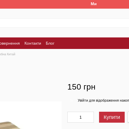
Ми працюємо. Все буд
повернення
Контакти
Блог
обна Китай
м
150 грн
Увійти
для відображення накоп
%
Купити