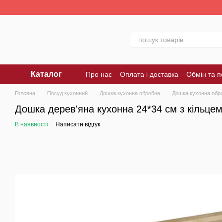
Перейти до основного контенту
Каталог
Про нас
Оплата і доставка
Обмін та 
Головна
Посуд кухонний
Дошка кухонна обробна
Дошка кухонна обр
Дошка дерев'яна кухонна 24*34 см з кільце
В наявності
Написати відгук