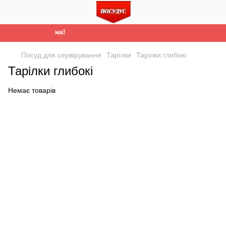
Все буде Україна!
Посуд для сервірування
Тарілки
Тарілки глибокі
Тарілки глибокі
Немає товарів