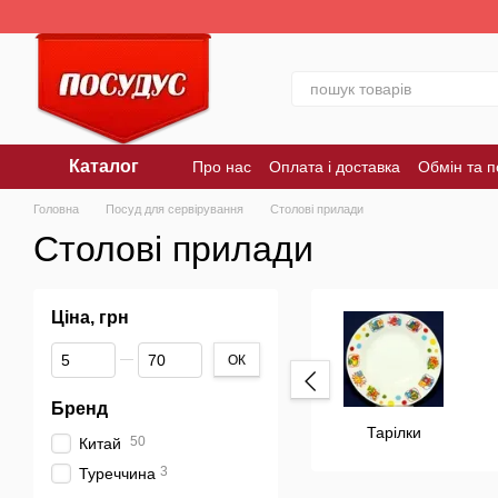
Перейти до основного контенту
Каталог
Про нас
Оплата і доставка
Обмін та 
Головна
Посуд для сервірування
Столові прилади
Столові прилади
Ціна, грн
Від Ціна, грн
До Ціна, грн
ОК
Бренд
Тарілки
50
Китай
3
Туреччина