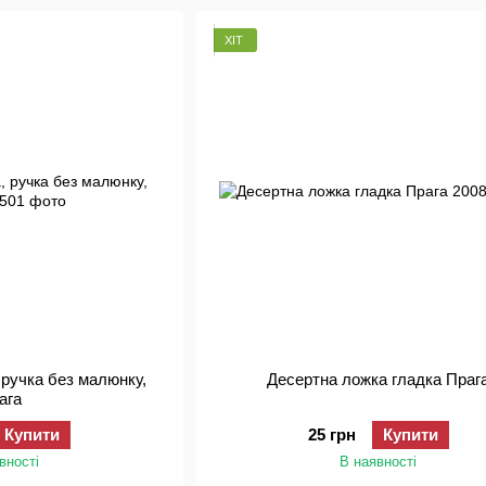
ХІТ
 ручка без малюнку,
Десертна ложка гладка Праг
ага
Купити
25 грн
Купити
вності
В наявності