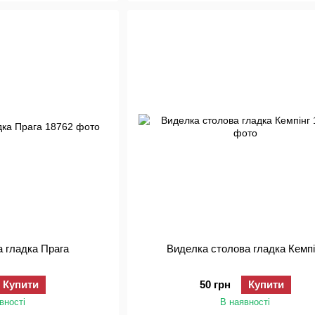
а гладка Прага
Виделка столова гладка Кемпі
Купити
50 грн
Купити
вності
В наявності