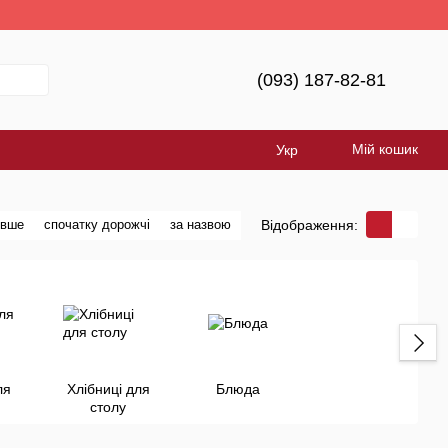
(093) 187-82-81
Мій кошик
Укр
Відображення:
евше
спочатку дорожчі
за назвою
ля
Хлібниці для
Блюда
столу