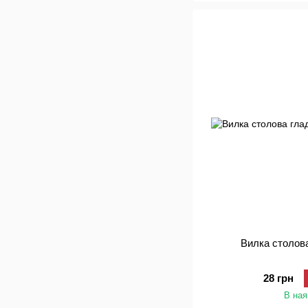
Вилка столов
28 грн
В ная