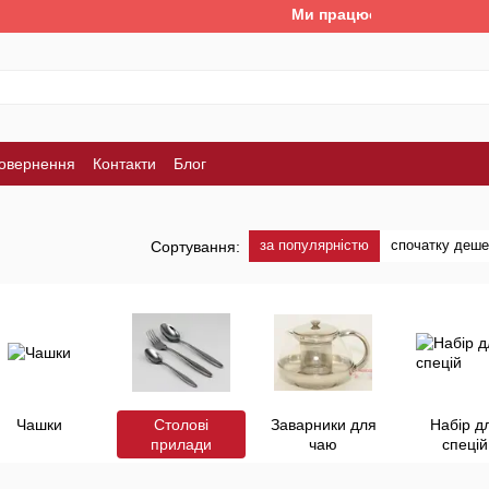
Ми працюємо. Все буде Україна!
повернення
Контакти
Блог
за популярністю
спочатку деш
Сортування:
Чашки
Столові
Заварники для
Набір д
прилади
чаю
спецій