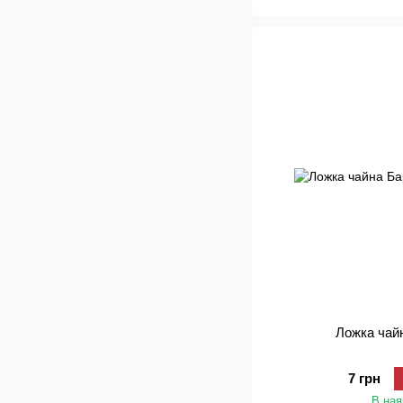
Ложка чай
7 грн
В ная