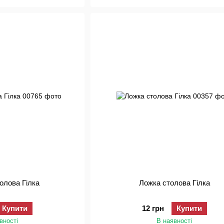
олова Гілка
Ложка столова Гілка
Купити
12 грн
Купити
вності
В наявності