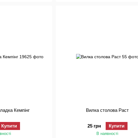
гладка Кемпінг
Вилка столова Раст
Купити
25 грн
Купити
вності
В наявності