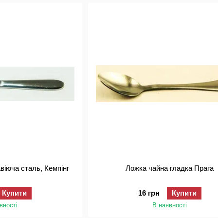
віюча сталь, Кемпінг
Ложка чайна гладка Прага
Купити
16 грн
Купити
вності
В наявності