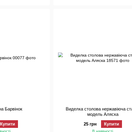
на Барвінок
Виделка столова нержавіюча ст
модель Аляска
Купити
25 грн
Купити
вності
В наявності