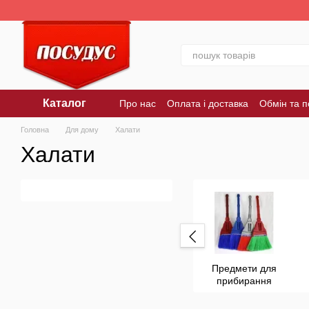
Перейти до основного контенту
Каталог
Про нас
Оплата і доставка
Обмін та 
Головна
Для дому
Халати
Халати
Предмети для
прибирання