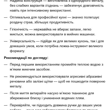
Надійна конструкція — виготовлена з однорідного металу,
без слабких варіантів з’єднань — забезпечує довговічність
навіть при інтенсивному використанні.
Оптимальна для професійної кухні — значно полегшує
роздачу страв, збільшує продуктивність.
Гігієнічність — нержавійка не вбирає запахи, легко
миється, можна використовувати в мийних машинах.
Універсальність — підійде як для великих кухонь, так і для
домашніх умов, коли потрібна ложка-інструмент великого
формату.
Рекомендації по догляду:
Перед першим використанням промийте теплою водою з
м’яким миючим засобом.
Не рекомендується використовувати агресивні абразивні
речовини або залізні щітки — щоб не пошкодити поверхню
металу.
Після миття витирайте насухо м’якою тканиною для
збереження блиску і уникнення водяних плям.
Перевіряйте, чи підходить довжина ручки до ваших умов
роботи — вона має забезпечувати безпечне та зручне