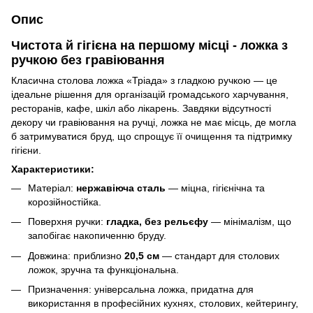
Опис
Чистота й гігієна на першому місці - ложка з
ручкою без гравіювання
Класична столова ложка «Тріада» з гладкою ручкою — це
ідеальне рішення для організацій громадського харчування,
ресторанів, кафе, шкіл або лікарень. Завдяки відсутності
декору чи гравіювання на ручці, ложка не має місць, де могла
б затримуватися бруд, що спрощує її очищення та підтримку
гігієни.
Характеристики:
Матеріал:
нержавіюча сталь
— міцна, гігієнічна та
корозійностійка.
Поверхня ручки:
гладка, без рельєфу
— мінімалізм, що
запобігає накопиченню бруду.
Довжина: приблизно
20,5 см
— стандарт для столових
ложок, зручна та функціональна.
Призначення: універсальна ложка, придатна для
використання в професійних кухнях, столових, кейтерингу,