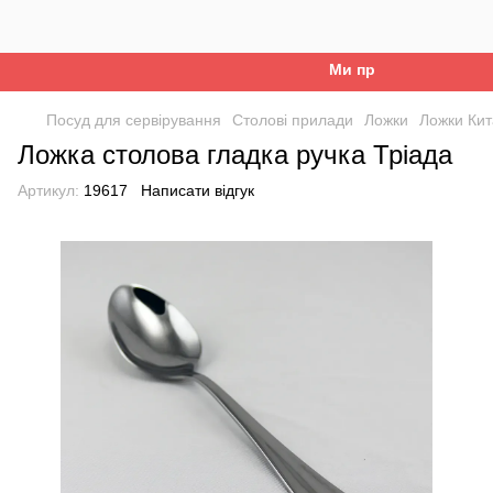
Ми працюємо. Все буде
Посуд для сервірування
Столові прилади
Ложки
Ложки Ки
Ложка столова гладка ручка Тріада
Артикул:
19617
Написати відгук