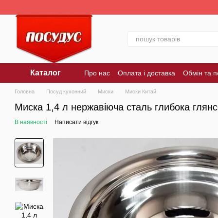
Перейти до основного контенту
Каталог
Про нас
Оплата і доставка
Обмін та 
Головна
Посуд кухонний
Миски
Миски Китай
Миска 1,4 л нержавіюча сталь глибока глянс
В наявності
Написати відгук