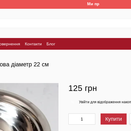
Ми працюємо. Все буде У
повернення
Контакти
Блог
ова діаметр 22 см
125 грн
Увійти
для відображення накоп
%
Купити