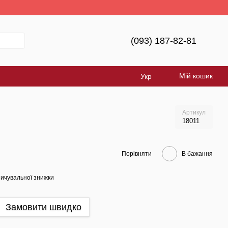
країна!
(093) 187-82-81
Мій кошик
Укр
Артикул
18011
Порівняти
В бажання
ичувальної знижки
Замовити швидко