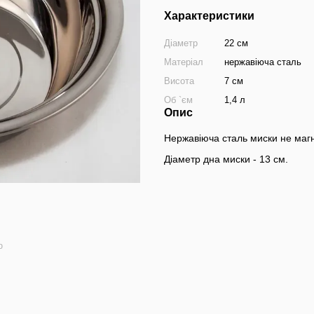
Характеристики
Діаметр
22 см
Матеріал
нержавіюча сталь
Висота
7 см
Об `єм
1,4 л
Опис
Нержавіюча сталь миски не магн
Діаметр дна миски - 13 см.
ю