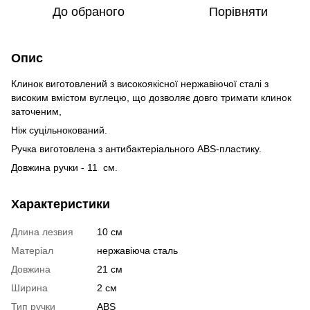
До обраного
Порівняти
Опис
Клинок виготовлений з високоякісної нержавіючої сталі з
високим вмістом вуглецю, що дозволяє довго тримати клинок
заточеним,
Ніж суцільнокований.
Ручка виготовлена ​​з антибактеріального ABS-пластику.
Довжина ручки - 11
см.
Характеристики
Длина лезвия
10 см
Матеріал
нержавіюча сталь
Довжина
21 см
Ширина
2 см
Тип ручки
ABS