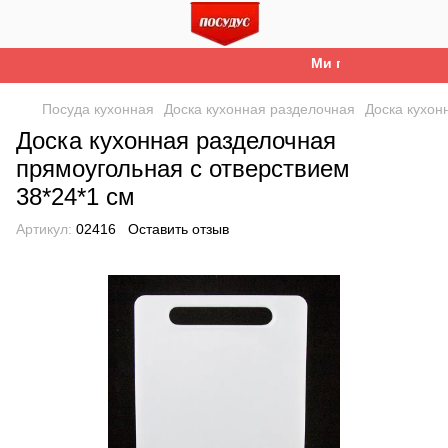
Ми працюємо. Все бу
Посуда кухонная
Доска кухонная разделочная
Доска кухон
Доска кухонная разделочная
прямоугольная с отверствием
38*24*1 см
Артикул:
02416
Оставить отзыв