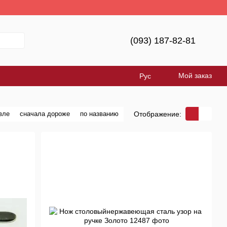
Україна!
(093) 187-82-81
Мой заказ
Рус
Отображение:
вле
сначала дороже
по названию