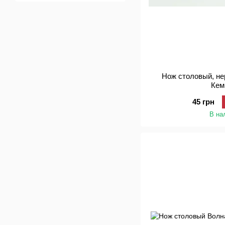
Нож столовый, н
Кем
45 грн
В на