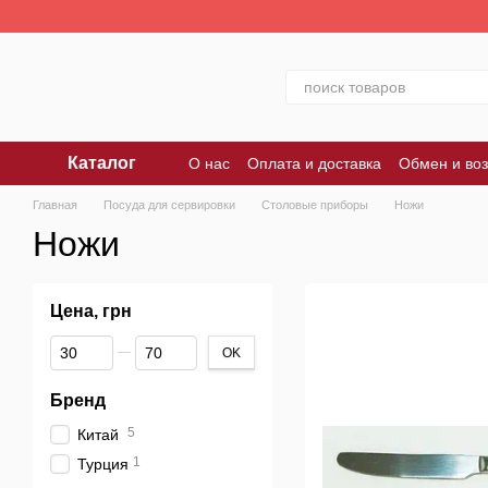
Перейти к основному контенту
Каталог
О нас
Оплата и доставка
Обмен и воз
Главная
Посуда для сервировки
Столовые приборы
Ножи
Ножи
Цена, грн
От Цена, грн
До Цена, грн
OK
Бренд
5
Китай
1
Турция