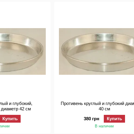
лый и глубокий,
Противень круглый и глубокий ди
 диаметр 42 см
40 см
Купить
380 грн
Купить
личии
В наличии