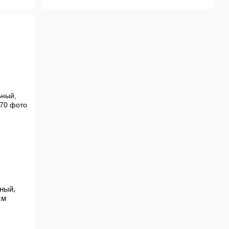
ьный,
см