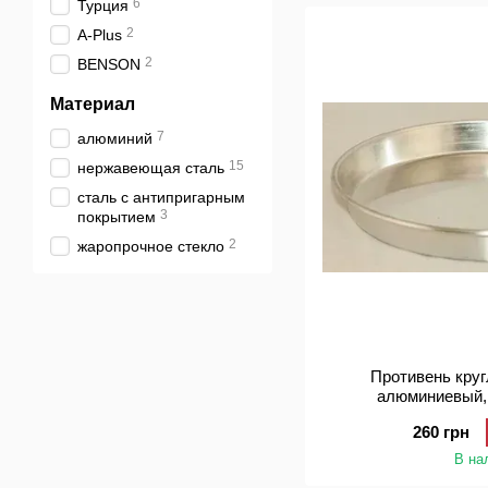
6
Турция
2
А-Plus
2
BENSON
Материал
7
алюминий
15
нержавеющая сталь
сталь с антипригарным
3
покрытием
2
жаропрочное стекло
Противень круг
алюминиевый,
260 грн
В на