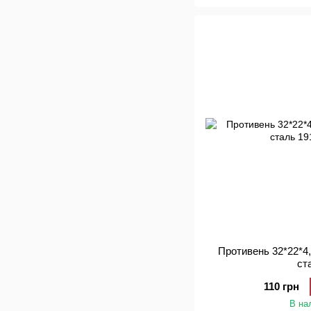
Противень 32*22*4
ст
110 грн
В на