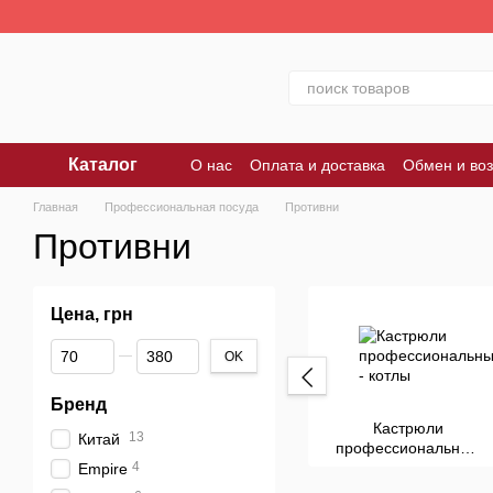
Перейти к основному контенту
Каталог
О нас
Оплата и доставка
Обмен и воз
Главная
Профессиональная посуда
Противни
Противни
Цена, грн
От Цена, грн
До Цена, грн
OK
Бренд
Кастрюли
13
Китай
профессиональные
4
- котлы
Empire