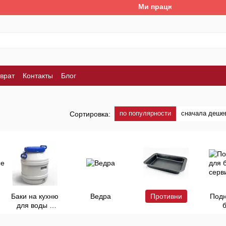
Ми працюємо. Все буде Україн
врат
Контакты
Блог
по популярности
сначала деше
Сортировка:
Баки на кухню
Ведра
Противни
Подн
для воды и
консервации
сер