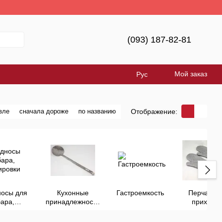
а!
(093) 187-82-81
Мой заказ
Рус
Отображение:
вле
сначала дороже
по названию
осы для
Кухонные
Гастроемкость
Перчатки-
бара,
принадлежности
прихват
вировки
большие
Профи