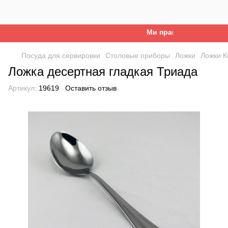
Ми працюємо. Все буде 
Посуда для сервировки
Столовые приборы
Ложки
Ложки К
Ложка десертная гладкая Триада
Артикул:
19619
Оставить отзыв