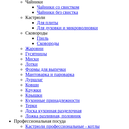
Чайники
Чайники со свистком
Чайники без свистка
Кастрюли
Для плиты
Для духовки и микроволновки
Сковороды
Гриль
Сковороды
Жаровни
Гусятницы
Миски
Лотки
Формы для выпечки
Мантоварка и пароварка
Дуршлаг
Ковши
Кружки
Крышки
Кухонные принадлежности
Терки
Доска кухонная разделочная
Ложка разливная, половник
Профессиональная посуда
Кастрюли профессиональные - котлы