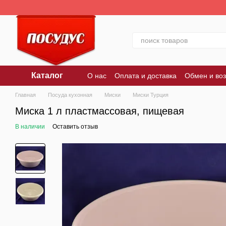
Перейти к основному контенту
Каталог
О нас
Оплата и доставка
Обмен и воз
Главная
Посуда кухонная
Миски
Миски Турция
Миска 1 л пластмассовая, пищевая
В наличии
Оставить отзыв