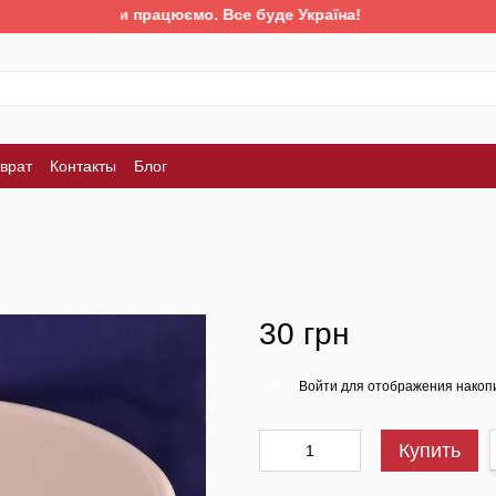
Ми працюємо. Все буде Україна!
врат
Контакты
Блог
30 грн
Войти
для отображения накопи
%
Купить