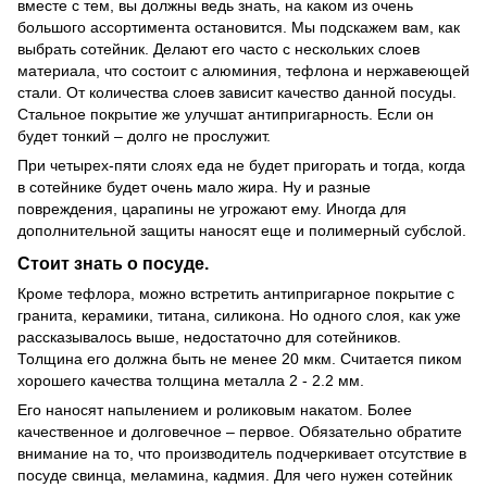
вместе с тем, вы должны ведь знать, на каком из очень
большого ассортимента остановится. Мы подскажем вам, как
выбрать сотейник. Делают его часто с нескольких слоев
материала, что состоит с алюминия, тефлона и нержавеющей
стали. От количества слоев зависит качество данной посуды.
Стальное покрытие же улучшат антипригарность. Если он
будет тонкий – долго не прослужит.
При четырех-пяти слоях еда не будет пригорать и тогда, когда
в сотейнике будет очень мало жира. Ну и разные
повреждения, царапины не угрожают ему. Иногда для
дополнительной защиты наносят еще и полимерный субслой.
Стоит знать о посуде.
Кроме тефлора, можно встретить антипригарное покрытие с
гранита, керамики, титана, силикона. Но одного слоя, как уже
рассказывалось выше, недостаточно для сотейников.
Толщина его должна быть не менее 20 мкм. Считается пиком
хорошего качества толщина металла 2 - 2.2 мм.
Его наносят напылением и роликовым накатом. Более
качественное и долговечное – первое. Обязательно обратите
внимание на то, что производитель подчеркивает отсутствие в
посуде свинца, меламина, кадмия. Для чего нужен сотейник