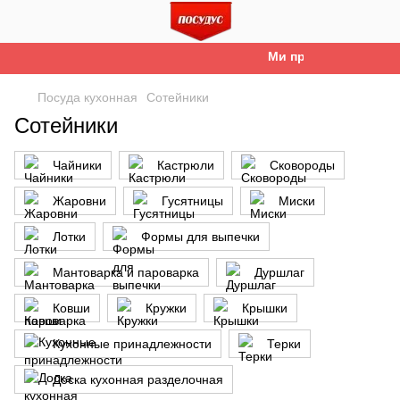
Ми працюємо. Все буде
Посуда кухонная
Сотейники
Сотейники
Чайники
Кастрюли
Сковороды
Жаровни
Гусятницы
Миски
Лотки
Формы для выпечки
Мантоварка и пароварка
Дуршлаг
Ковши
Кружки
Крышки
Кухонные принадлежности
Терки
Доска кухонная разделочная