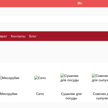
Ми працюємо. Все б
врат
Контакты
Блог
Мясорубки
Сито
Сушилки для
Совочек 
посуды
сыпучи