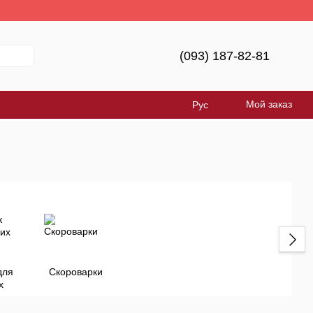
уде Україна!
(093) 187-82-81
Мой заказ
Рус
для
Скороварки
х