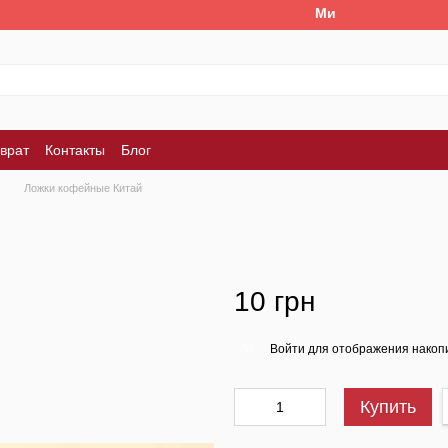
Ми працюємо. Все буд
врат
Контакты
Блог
Ложки кофейные Китай
10 грн
Войти
для отображения накопи
%
Купить