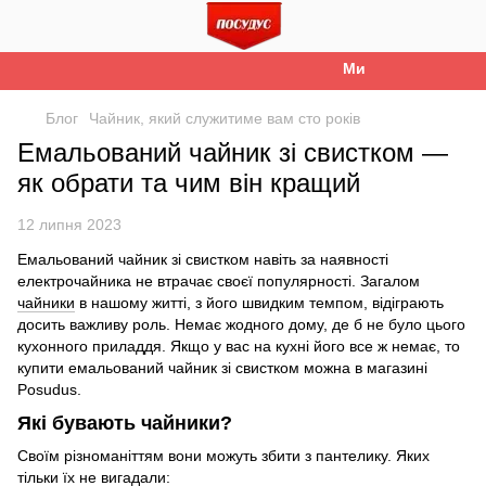
Ми працюємо. Все б
Блог
Чайник, який служитиме вам сто років
Емальований чайник зі свистком —
як обрати та чим він кращий
12 липня 2023
Емальований чайник зі свистком навіть за наявності
електрочайника не втрачає своєї популярності. Загалом
чайники
в нашому житті, з його швидким темпом, відіграють
досить важливу роль. Немає жодного дому, де б не було цього
кухонного приладдя. Якщо у вас на кухні його все ж немає, то
купити емальований чайник зі свистком можна в магазині
Posudus.
Які бувають чайники?
Своїм різноманіттям вони можуть збити з пантелику. Яких
тільки їх не вигадали: