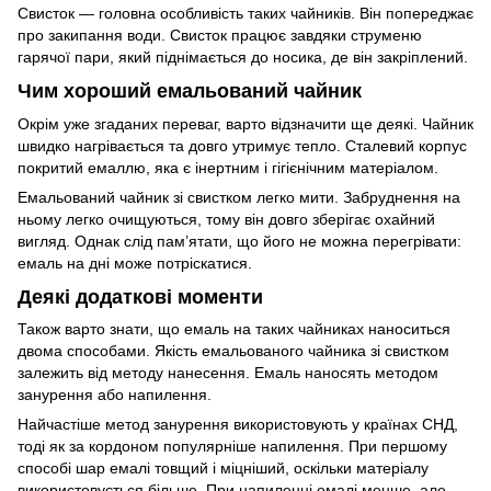
Свисток — головна особливість таких чайників. Він попереджає
про закипання води. Свисток працює завдяки струменю
гарячої пари, який піднімається до носика, де він закріплений.
Чим хороший емальований чайник
Окрім уже згаданих переваг, варто відзначити ще деякі. Чайник
швидко нагрівається та довго утримує тепло. Сталевий корпус
покритий емаллю, яка є інертним і гігієнічним матеріалом.
Емальований чайник зі свистком легко мити. Забруднення на
ньому легко очищуються, тому він довго зберігає охайний
вигляд. Однак слід пам’ятати, що його не можна перегрівати:
емаль на дні може потріскатися.
Деякі додаткові моменти
Також варто знати, що емаль на таких чайниках наноситься
двома способами. Якість емальованого чайника зі свистком
залежить від методу нанесення. Емаль наносять методом
занурення або напилення.
Найчастіше метод занурення використовують у країнах СНД,
тоді як за кордоном популярніше напилення. При першому
способі шар емалі товщий і міцніший, оскільки матеріалу
використовується більше. При напиленні емалі менше, але