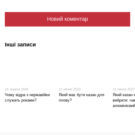
Новий коментар
Інші записи
16 червня 2026
12 липня 2023
12 липня 2023
Чому відра з нержавійки
Який має бути казан для
Який казан
служать роками?
плову?
вибрати: ча
алюмінієви