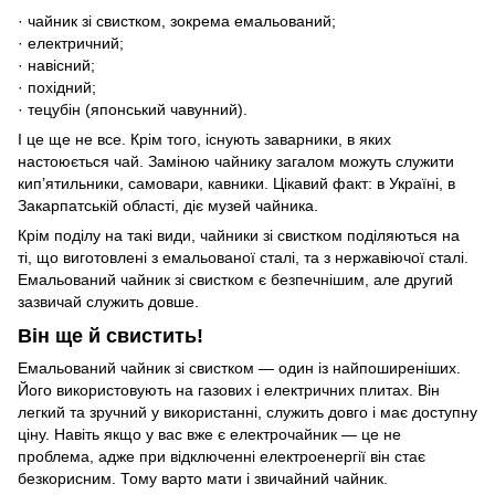
· чайник зі свистком, зокрема емальований;
· електричний;
· навісний;
· похідний;
· тецубін (японський чавунний).
І це ще не все. Крім того, існують заварники, в яких
настоюється чай. Заміною чайнику загалом можуть служити
кип’ятильники, самовари, кавники. Цікавий факт: в Україні, в
Закарпатській області, діє музей чайника.
Крім поділу на такі види, чайники зі свистком поділяються на
ті, що виготовлені з емальованої сталі, та з нержавіючої сталі.
Емальований чайник зі свистком є безпечнішим, але другий
зазвичай служить довше.
Він ще й свистить!
Емальований чайник зі свистком — один із найпоширеніших.
Його використовують на газових і електричних плитах. Він
легкий та зручний у використанні, служить довго і має доступну
ціну. Навіть якщо у вас вже є електрочайник — це не
проблема, адже при відключенні електроенергії він стає
безкорисним. Тому варто мати і звичайний чайник.