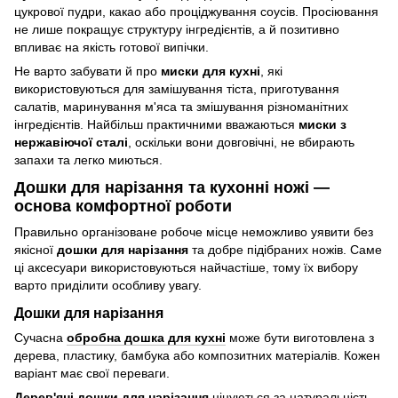
цукрової пудри, какао або проціджування соусів. Просіювання
не лише покращує структуру інгредієнтів, а й позитивно
впливає на якість готової випічки.
Не варто забувати й про
миски для кухні
, які
використовуються для замішування тіста, приготування
салатів, маринування м'яса та змішування різноманітних
інгредієнтів. Найбільш практичними вважаються
миски з
нержавіючої сталі
, оскільки вони довговічні, не вбирають
запахи та легко миються.
Дошки для нарізання та кухонні ножі —
основа комфортної роботи
Правильно організоване робоче місце неможливо уявити без
якісної
дошки для нарізання
та добре підібраних ножів. Саме
ці аксесуари використовуються найчастіше, тому їх вибору
варто приділити особливу увагу.
Дошки для нарізання
Сучасна
обробна дошка для кухні
може бути виготовлена з
дерева, пластику, бамбука або композитних матеріалів. Кожен
варіант має свої переваги.
Дерев'яні дошки для нарізання
цінуються за натуральність,