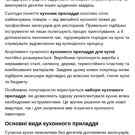
виконувати десятки інших щоденних завдань.
Сьогодні поняття
кухонне приладдя
охоплює сотні
найменувань товарів — від звичайної кухонної ложки до
професійних аксесуарів для ресторанів. Правильно підібрані
інструменти не лише полегшують процес приготування, а й
допомагають економити час, підтримувати порядок на кухні та
отримувати задоволення від кулінарного процесу.
Асортимент сучасного
кухонного приладдя для кухні
постійно розширюється. Виробники пропонують вироби з
нержавіючої сталі, силікону, дерева, термостійкого пластику та
комбінованих матеріалів. Завдяки цьому кожен покупець може
підібрати аксесуари відповідно до власних потреб, стилю кухні
та бюджету.
Особливою популярністю користуються
набори кухонного
приладдя
, які дозволяють одразу укомплектувати кухню всіма
необхідними інструментами. Це зручне рішення як для нової
квартири, так і для оновлення вже існуючого кухонного
інвентарю.
Основні види кухонного приладдя
Сучасна кухня неможлива без десятків допоміжних аксесуарів.