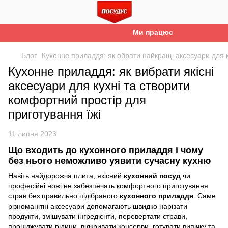
Ми працюємо. Все буде Україна
Блог
Кухонне приладдя: як обрати найкращі аксесуари для к
Кухонне приладдя: як вибрати якісні
аксесуари для кухні та створити
комфортний простір для
приготування їжі
11 липня 2023
Що входить до кухонного приладдя і чому
без нього неможливо уявити сучасну кухню
Навіть найдорожча плита, якісний
кухонний посуд
чи
професійні ножі не забезпечать комфортного приготування
страв без правильно підібраного
кухонного приладдя
. Саме
різноманітні аксесуари допомагають швидко нарізати
продукти, змішувати інгредієнти, перевертати страви,
проціджувати рідини, відкривати консерви, готувати випічку та