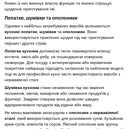
Кожен із них виконує власну функцію та значно спрощує
щоденне приготування їжі.
Лопатки, шумівки та ополоники
Одними з найбільш затребуваних виробів залишаються
кухонні лопатки
,
шумівки
та
ополоники
. Вони
використовуються практично щодня під час приготування
перших і других страв.
Лопатка кухонна
допомагає легко перевертати млинці,
котлети, овочі або рибу, не пошкоджуючи поверхню
сковороди. Для посуду з антипригарним або керамічним
покриттям найкраще підходять силіконові та нейлонові моделі,
тоді як для професійної кухні часто використовують вироби з
нержавіючої сталі.
Шумівка кухонна
стане незамінною під час варіння
пельменів, овочів, макаронів або смаження продуктів у
фритюрі. Завдяки отворам вона дозволяє швидко
відокремлювати продукти від рідини або жиру.
Не менш важливим аксесуаром є
ополоник з нержавіючої
сталі
, який використовується для розливання супів, бульйонів,
крем-супів, компотів та соусів. Якісний ополоник має зручну