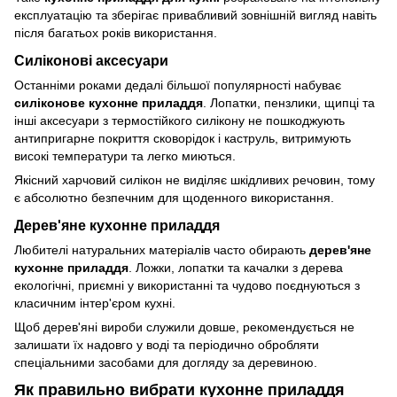
експлуатацію та зберігає привабливий зовнішній вигляд навіть
після багатьох років використання.
Силіконові аксесуари
Останніми роками дедалі більшої популярності набуває
силіконове кухонне приладдя
. Лопатки, пензлики, щипці та
інші аксесуари з термостійкого силікону не пошкоджують
антипригарне покриття сковорідок і каструль, витримують
високі температури та легко миються.
Якісний харчовий силікон не виділяє шкідливих речовин, тому
є абсолютно безпечним для щоденного використання.
Дерев'яне кухонне приладдя
Любителі натуральних матеріалів часто обирають
дерев'яне
кухонне приладдя
. Ложки, лопатки та качалки з дерева
екологічні, приємні у використанні та чудово поєднуються з
класичним інтер'єром кухні.
Щоб дерев'яні вироби служили довше, рекомендується не
залишати їх надовго у воді та періодично обробляти
спеціальними засобами для догляду за деревиною.
Як правильно вибрати кухонне приладдя