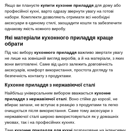
Якщо ви плануєте
купити кухонне приладдя
для дому або
професійної кухні, варто одразу звернути увагу на готові
набори. Комплекти дозволяють отримати всі необхідні
аксесуари в єдиному стилі, заощадити кошти та забезпечити
однакову якість кожного виробу.
Які матеріали кухонного приладдя краще
обрати
Під час вибору
кухонного приладдя
важливо звертати увагу
не лише на зовнішній вигляд виробів, а й на матеріали, з яких
вони виготовлені. Саме від цього залежить довговічність
аксесуарів, комфорт використання, простота догляду та
безпечність контакту з продуктами.
Кухонне приладдя з нержавіючої сталі
Найбільш універсальним вибором вважається
кухонне
приладдя з нержавіючої сталі
. Воно стійке до корозії, не
вбирає запахи, не вступає в реакцію з продуктами та легко
очищується після використання. Саме тому аксесуари з
нержавіючої сталі широко використовуються як у домашніх
умовах, так і на професійних кухнях.
Таке
кухонне приладдя для кухні
розраховане на інтенсивну