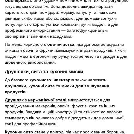
Овочерізка
стане чудовим помічником для тих, хто регулярно
готує великі об'єми їжі. Вона дозволяє швидко нарізати
картоплю, огірки, помідори, моркву, капусту та інші овочі
рівними скибочками або соломкою. Для домашньої кухні
популярністю користуються компактні ручні моделі, а для
професійного використання — багатофункціональні
овочерізки зі змінними насадками.
Не менш корисною є
овочечистка
, яка допомагає акуратно
очищати овочі та фрукти, мінімізуючи втрати продуктів. Якісні
моделі мають ергономічну ручку, гостре лезо та підходять для
щоденного використання.
Друшляки, сита та кухонні миски
До базового
кухонного інвентарю
також належать
друшляки
,
кухонні сита
та
миски для змішування
продуктів
.
Друшляк з нержавіючої сталі
використовується для
проціджування макаронів, овочів, фруктів, круп та інших
продуктів. Завдяки міцній конструкції та стійкості до високих
температур він однаково добре підходить як для домашньої,
так і для професійної кухні.
Кухонне сито
стане у пригоді під час просіювання борошна,