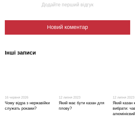
Додайте перший відгук
Новий коментар
Інші записи
16 червня 2026
12 липня 2023
12 липня 2023
Чому відра з нержавійки
Який має бути казан для
Який казан
служать роками?
плову?
вибрати: ча
алюмінієви