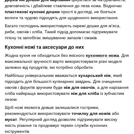
довговічність і дбайливе ставлення до леза ножа. Водночас
пластикові кухонні дошки
прості в догляді, не бояться
вологи та чудово підходять для щоденного використання.
Багато господинь використовують окремі дошки для м'яса,
риби, овочів і хліба. Такий підхід допомагає підтримувати
гігієну та запобігає змішуванню запахів і смаків.
Кухонні ножі та аксесуари до них
Жодна кухня не обходиться без якісного
кухонного ножа
. Для
максимальної зручності варто використовувати різні моделі
залежно від продуктів, які потрібно обробити.
Найбільш універсальним вважається
кухарський ніж
, який
підходить для більшості кулінарних завдань. Для очищення
овочів і фруктів зручним буде
ніж для овочів
, а для нарізання
хліба найкраще використовувати
ніж для хліба
із зубчастим
лезом.
Щоб ножі якомога довше залишалися гострими,
рекомендується використовувати
точилку для ножів
або
мусат
. Регулярний догляд дозволяє підтримувати високу
якість різання та продовжує термін служби кухонних
інструментів.