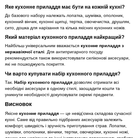
Яке кухонне приладдя має бути на кожній кухні?
До базового набору належать лопатка, шумівка, ополоник,
кухонний вінчик, кухонні щипці, тертка, овочечистка, друшляк,
сито, дошка для нарізання та кілька якісних кухонних ножів.
Який матеріал кухонного приладдя найкращий?
Найбільш універсальним вважається
кухонне приладдя з
нержавіючої сталі
. Для антипригарного посуду
рекомендується також використовувати силіконові аксесуари,
які не пошкоджують покриття.
Чи варто купувати набір кухонного приладдя?
Так.
Набір кухонного приладдя
дозволяє отримати всі
необхідні аксесуари в одному стилі, заощадити кошти та
уникнути необхідності докуповувати окремі предмети.
Висновок
Якісне
кухонне приладдя
— це невід'ємна складова сучасної
кухні. Саме від правильно підібраних аксесуарів залежить
комфорт, швидкість і зручність приготування страв. Лопатки,
шумівки, ополоники, вінчики, тертки, овочерізки, кухонні ножі,
дошки для нарізання та інші інструменти допомагають зробити