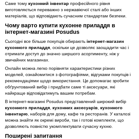
Саме тому
кухонний інвентар
професійного рівня
виготовляється переважно з нержавіючої сталі або інших
матеріалів, що відповідають сучасним стандартам безпеки.
Чому варто купити кухонне приладдя в
інтернет-магазині Posudus
Сьогодні все більше покупців обирають
інтернет-магазин
кухонного приладдя
, оскільки це дозволяє заощадити час і
отримати доступ до значно ширшого асортименту, ніж у
звичайних магазинах.
Онлайн можна легко порівняти характеристики різних
моделей, ознайомитися з фотографіями, відгуками покупців і
рекомендаціями щодо використання. Це допомагає зробити
обґрунтований вибір і придбати саме ті аксесуари, які
найкраще відповідатимуть вашим потребам.
В інтернет-магазині Posudus представлений широкий вибір
кухонного приладдя
,
кухонних аксесуарів
,
кухонного
інвентарю
, наборів для дому, кафе та ресторанів. У каталозі
можна знайти як окремі вироби, так і готові комплекти, що
дозволяють повністю укомплектувати сучасну кухню.
Поширені запитання