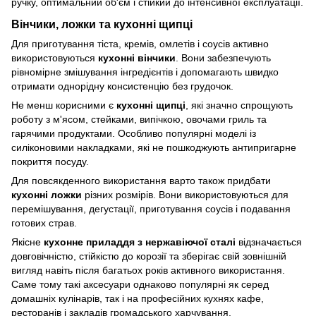
ручку, оптимальний об'єм і стійкий до інтенсивної експлуатації.
Вінчики, ложки та кухонні щипці
Для приготування тіста, кремів, омлетів і соусів активно
використовуються
кухонні вінчики
. Вони забезпечують
рівномірне змішування інгредієнтів і допомагають швидко
отримати однорідну консистенцію без грудочок.
Не менш корисними є
кухонні щипці
, які значно спрощують
роботу з м'ясом, стейками, випічкою, овочами гриль та
гарячими продуктами. Особливо популярні моделі із
силіконовими накладками, які не пошкоджують антипригарне
покриття посуду.
Для повсякденного використання варто також придбати
кухонні ложки
різних розмірів. Вони використовуються для
перемішування, дегустації, приготування соусів і подавання
готових страв.
Якісне
кухонне приладдя з нержавіючої сталі
відзначається
довговічністю, стійкістю до корозії та зберігає свій зовнішній
вигляд навіть після багатьох років активного використання.
Саме тому такі аксесуари однаково популярні як серед
домашніх кулінарів, так і на професійних кухнях кафе,
ресторанів і закладів громадського харчування.