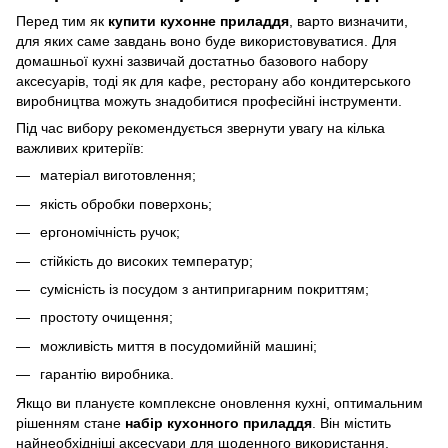
Перед тим як
купити кухонне приладдя
, варто визначити,
для яких саме завдань воно буде використовуватися. Для
домашньої кухні зазвичай достатньо базового набору
аксесуарів, тоді як для кафе, ресторану або кондитерського
виробництва можуть знадобитися професійні інструменти.
Під час вибору рекомендується звернути увагу на кілька
важливих критеріїв:
матеріал виготовлення;
якість обробки поверхонь;
ергономічність ручок;
стійкість до високих температур;
сумісність із посудом з антипригарним покриттям;
простоту очищення;
можливість миття в посудомийній машині;
гарантію виробника.
Якщо ви плануєте комплексне оновлення кухні, оптимальним
рішенням стане
набір кухонного приладдя
. Він містить
найнеобхідніші аксесуари для щоденного використання,