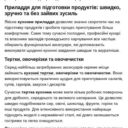
Приладдя для підготовки продуктів: швидко,
зручно та без зайвих зусиль
Якісне
кухонне приладдя
дозволяє значно скоротити час на
підготовку продуктів і зробити процес приготування більш
комфортним. Саме тому сучасні господині, професійні кухарі
та власники закладів громадського харчування все частіше
обирають функціональні аксесуари, які допомагають
виконувати щоденні кухонні завдання швидше та акуратніше.
Тертки, овочерізки та овочечистки
Серед найбільш затребуваних аксесуарів окреме місце
займають
кухонні тертки
,
овочерізки
та
овочечистки
. Вони
використовуються практично щодня для приготування салатів,
супів, гарнірів, закусок і десертів.
Сучасна
тертка кухонна
може мати кілька робочих поверхонь
для дрібного, середнього та великого натирання. Це дозволяє
швидко подрібнювати сир, овочі, шоколад, фрукти, горіхи та
інші продукти. Для інтенсивного використання найкраще
підходять моделі з нержавіючої сталі, які довго залишаються
гострими та легко очищуються.