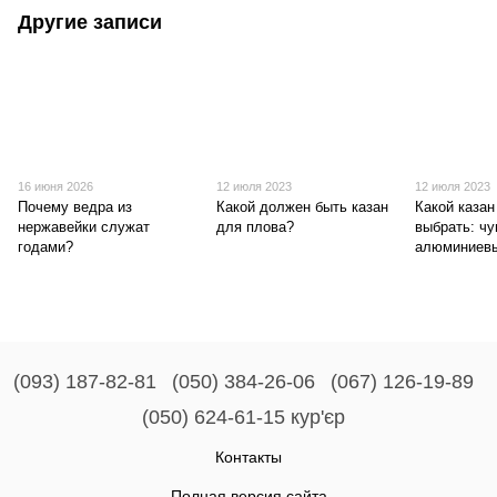
Другие записи
16 июня 2026
12 июля 2023
12 июля 2023
Почему ведра из
Какой должен быть казан
Какой каза
нержавейки служат
для плова?
выбрать: чу
годами?
алюминиев
(093) 187-82-81
(050) 384-26-06
(067) 126-19-89
(050) 624-61-15 кур'єр
Контакты
Полная версия сайта